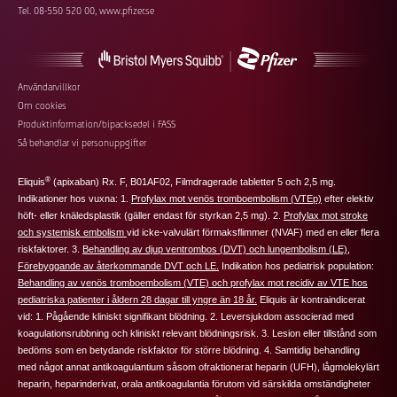
Tel. 08-550 520 00,
www.pfizer.se
Footer
Användarvillkor
Om cookies
additional
Produktinformation/bipacksedel i FASS
links
Så behandlar vi personuppgifter
®
Eliquis
(apixaban) Rx. F, B01AF02, Filmdragerade tabletter 5 och 2,5 mg.
Indikationer hos vuxna: 1.
Profylax mot venös tromboembolism (VTEp)
efter elektiv
höft‑ eller knäledsplastik (
gäller endast för styrkan 2,5 mg
). 2.
Profylax mot stroke
och systemisk embolism
vid icke-valvulärt förmaksflimmer (NVAF) med en eller flera
riskfaktorer. 3.
Behandling av djup ventrombos (DVT) och lungembolism (LE)
,
Förebyggande av återkommande DVT och LE.
Indikation hos pediatrisk population:
Behandling av venös tromboembolism (VTE) och profylax mot recidiv av VTE hos
pediatriska patienter i åldern 28 dagar till yngre än 18 år.
Eliquis
är kontraindicerat
vid: 1. Pågående kliniskt signifikant blödning. 2. Leversjukdom associerad med
koagulationsrubbning och kliniskt relevant blödningsrisk. 3. Lesion eller tillstånd som
bedöms som en betydande riskfaktor för större blödning. 4. Samtidig behandling
med något annat antikoagulantium såsom ofraktionerat heparin (UFH), lågmolekylärt
heparin, heparinderivat, orala antikoagulantia förutom vid särskilda omständigheter