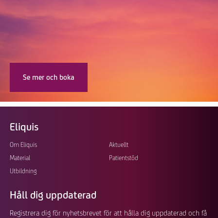
Se mer och boka
Eliquis
Footer
Om Eliquis
Aktuellt
Material
Patientstöd
Utbildning
Håll dig uppdaterad
Registrera dig för nyhetsbrevet för att hålla dig uppdaterad och få