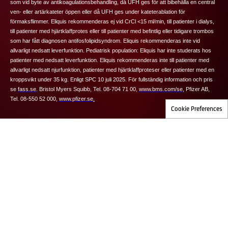
som vid byte av antikoagulationsbehandling, då UFH ges för att bibehålla en central
ven- eller artärkateter öppen eller då UFH ges under kateterablation för
förmaksflimmer.
Eliquis
rekommenderas ej vid CrCl <15 ml/min, till patienter i dialys,
till patienter med hjärtklaffprotes eller till patienter med befintlig eller tidigare trombos
som har fått diagnosen antifosfolipidsyndrom.
Eliquis
rekommenderas inte vid
allvarligt nedsatt leverfunktion.
Pediatrisk population:
Eliquis har inte studerats hos
patienter med nedsatt leverfunktion.
Eliquis rekommenderas inte till patienter med
allvarligt nedsatt njurfunktion, patienter med hjärtklaffproteser eller patienter med en
kroppsvikt under 35 kg. Enligt SPC 10 juli 2025.
För fullständig information och pris
se
fass.se
.
Bristol Myers Squibb, Tel. 08-704 71 00,
www.bms.com/se
,
Pfizer AB,
Tel. 08-550 52 000,
www.pfizer.se
.
Cookie Preferences