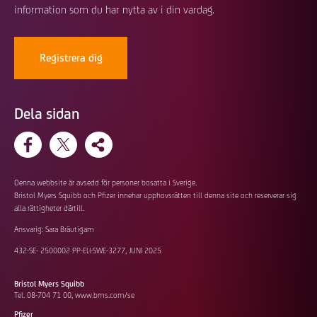
information som du har nytta av i din vardag.
Registrera dig
Dela sidan
Denna webbsite är avsedd för personer bosatta i Sverige.
Bristol Myers Squibb och Pfizer innehar upphovsrätten till denna site och reserverar sig
alla rättigheter därtill.
Ansvarig: Sara Bräutigam
432-SE- 2500002 PP-ELI-SWE-3277, JUNI 2025
Bristol Myers Squibb
Tel. 08-704 71 00,
www.bms.com/se
Pfizer