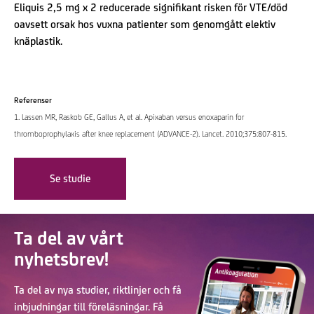
Eliquis 2,5 mg x 2 reducerade signifikant risken för VTE/död
oavsett orsak hos vuxna patienter som genomgått elektiv
knäplastik.
Referenser
1. Lassen MR, Raskob GE, Gallus A, et al. Apixaban versus enoxaparin for
thromboprophylaxis after knee replacement (ADVANCE-2). Lancet. 2010;375:807-815.
Se studie
Ta del av vårt
nyhetsbrev!
Ta del av nya studier, riktlinjer och få
inbjudningar till föreläsningar. Få