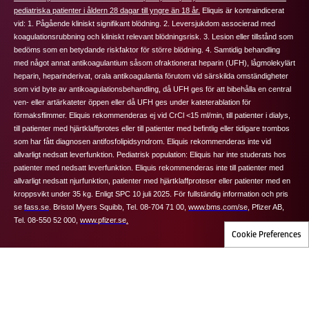
pediatriska patienter i åldern 28 dagar till yngre än 18 år.
Eliquis
är kontraindicerat
vid: 1. Pågående kliniskt signifikant blödning. 2. Leversjukdom associerad med
koagulationsrubbning och kliniskt relevant blödningsrisk. 3. Lesion eller tillstånd som
bedöms som en betydande riskfaktor för större blödning. 4. Samtidig behandling
med något annat antikoagulantium såsom ofraktionerat heparin (UFH), lågmolekylärt
heparin, heparinderivat, orala antikoagulantia förutom vid särskilda omständigheter
som vid byte av antikoagulationsbehandling, då UFH ges för att bibehålla en central
ven- eller artärkateter öppen eller då UFH ges under kateterablation för
förmaksflimmer.
Eliquis
rekommenderas ej vid CrCl <15 ml/min, till patienter i dialys,
till patienter med hjärtklaffprotes eller till patienter med befintlig eller tidigare trombos
som har fått diagnosen antifosfolipidsyndrom.
Eliquis
rekommenderas inte vid
allvarligt nedsatt leverfunktion.
Pediatrisk population:
Eliquis har inte studerats hos
patienter med nedsatt leverfunktion.
Eliquis rekommenderas inte till patienter med
allvarligt nedsatt njurfunktion, patienter med hjärtklaffproteser eller patienter med en
kroppsvikt under 35 kg. Enligt SPC 10 juli 2025.
För fullständig information och pris
se
fass.se
.
Bristol Myers Squibb, Tel. 08-704 71 00,
www.bms.com/se
,
Pfizer AB,
Tel. 08-550 52 000,
www.pfizer.se
.
Cookie Preferences