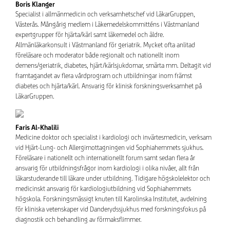
Boris Klanger
Specialist i allmänmedicin och verksamhetschef vid LäkarGruppen,
Västerås. Mångårig medlem i Läkemedelskommitténs i Västmanland
expertgrupper för hjärta/kärl samt läkemedel och äldre.
Allmänläkarkonsult i Västmanland för geriatrik. Mycket ofta anlitad
föreläsare och moderator både regionalt och nationellt inom
demens/geriatrik, diabetes, hjärt/kärlsjukdomar, smärta mm. Deltagit vid
framtagandet av flera vårdprogram och utbildningar inom främst
diabetes och hjärta/kärl. Ansvarig för klinisk forskningsverksamhet på
LäkarGruppen.
Faris Al-Khalili
Medicine doktor och specialist i kardiologi och invärtesmedicin, verksam
vid Hjärt-Lung- och Allergimottagningen vid Sophiahemmets sjukhus.
Föreläsare i nationellt och internationellt forum samt sedan flera år
ansvarig för utbildningsfrågor inom kardiologi i olika nivåer, allt från
läkarstuderande till läkare under utbildning. Tidigare högskolelektor och
medicinskt ansvarig för kardiologiutbildning vid Sophiahemmets
högskola. Forskningsmässigt knuten till Karolinska Institutet, avdelning
för kliniska vetenskaper vid Danderydssjukhus med forskningsfokus på
diagnostik och behandling av förmaksflimmer.