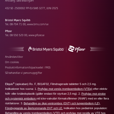
Ansvarig: Sara Bräutigam
432-SE- 2500002 PP-ELI-SWE-3277, JUNI 2025
Bristol Myers Squibb
Tel. 08-704 71 00,
www.bms.com/se
Pfizer
Tel. 08-550 520 00,
www.pfizer.se
Footer
Användarvillkor
Om cookies
additional
Produktinformation/bipacksedel i FASS
links
Så behandlar vi personuppgifter
®
Eliquis
(apixaban) Rx. F, B01AF02, Filmdragerade tabletter 5 och 2,5 mg.
Indikationer hos vuxna: 1.
Profylax mot venös tromboembolism (VTEp)
efter elektiv
höft‑ eller knäledsplastik (
gäller endast för styrkan 2,5 mg
). 2.
Profylax mot stroke
och systemisk embolism
vid icke-valvulärt förmaksflimmer (NVAF) med en eller flera
riskfaktorer. 3.
Behandling av djup ventrombos (DVT) och lungembolism (LE)
,
Förebyggande av återkommande DVT och LE.
Indikation hos pediatrisk population:
Behandling av venös tromboembolism (VTE) och profylax mot recidiv av VTE hos