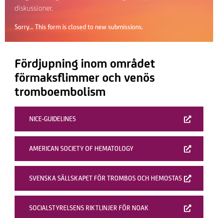
diskussioner.
Statusmeddelande
Sorry… This form is closed to new submissions.
Fördjupning inom området
förmaksflimmer och venös
tromboembolism
NICE-GUIDELINES
AMERICAN SOCIETY OF HEMATOLOGY
SVENSKA SÄLLSKAPET FÖR TROMBOS OCH HEMOSTAS
SOCIALSTYRELSENS RIKTLINJER FÖR NOAK