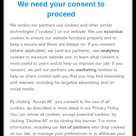
We need your consent to
proceed
We and/or our partners use cookies and other similar
technologies (“cookies”) on our website. We use
essential
cookies to ensure our website functions properly and to
keep it secure and these are always on. If you consent
(where applicable), we (and our partners), use
analytics
Syfte
cookies to measure website use, to learn what content is
most useful to users and to help us improve our site. If you
Utbildningens syfte är att deltagarna ska få fördjupad kunskap
consent, we and our partners use
marketing
cookies to
om handläggning av patienter med förmaksflimmer och/eller
help us share content with you that you may find interesting
venös tromboembolism. ST-läkare under utbildning ska även
and relevant, including for targeted advertising and on
social media.
kunna tillgodoräkna sig specifika delmål till sin
specialiceringstjänstgöring.
By clicking "Accept All", you consent to the use of all
Utbildningens utformning
cookies, as described in more detail in our Privacy Policy.
You can refuse all cookies, except essential cookies, by
clicking "Decline All" or by closing this banner. For more
AF | VTE i Fokus - Förmaksflimmer omfattar teori och
information, including our
list of partners
who drop cookies
patientfallsdiskussioner kring strokeprevention vid
on our site, to manage your preferences or to withdraw your