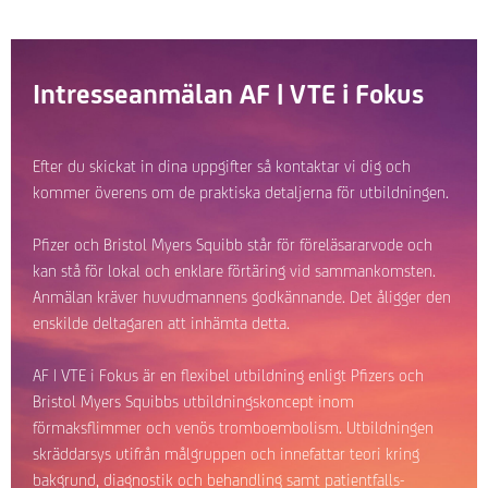
Intresseanmälan AF | VTE i Fokus
Efter du skickat in dina uppgifter så kontaktar vi dig och
kommer överens om de praktiska detaljerna för utbildningen.
Pfizer och Bristol Myers Squibb står för föreläsararvode och
kan stå för lokal och enklare förtäring vid sammankomsten.
Anmälan kräver huvudmannens godkännande. Det åligger den
enskilde deltagaren att inhämta detta.
AF | VTE i Fokus är en flexibel utbildning enligt Pfizers och
Bristol Myers Squibbs utbildningskoncept inom
förmaksflimmer och venös tromboembolism. Utbildningen
skräddarsys utifrån målgruppen och innefattar teori kring
bakgrund, diagnostik och behandling samt patientfalls-