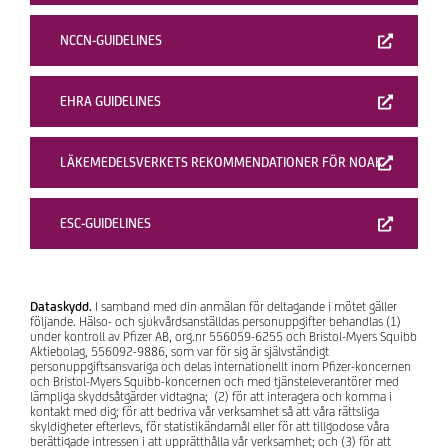
NCCN-GUIDELINES
EHRA GUIDELINES
LÄKEMEDELSVERKETS REKOMMENDATIONER FÖR NOAK
ESC-GUIDELINES
Dataskydd.
I samband med din anmälan för deltagande i mötet gäller
följande. Hälso- och sjukvårdsanställdas personuppgifter behandlas (1)
under kontroll av Pfizer AB, org.nr 556059-6255 och Bristol-Myers Squibb
Aktiebolag, 556092-9886, som var för sig är självständigt
personuppgiftsansvariga och delas internationellt inom Pfizer-koncernen
och Bristol-Myers Squibb-koncernen och med tjänsteleverantörer med
lämpliga skyddsåtgärder vidtagna; (2) för att interagera och komma i
kontakt med dig; för att bedriva vår verksamhet så att våra rättsliga
skyldigheter efterlevs, för statistikändamål eller för att tillgodose våra
berättigade intressen i att upprätthålla vår verksamhet; och (3) för att