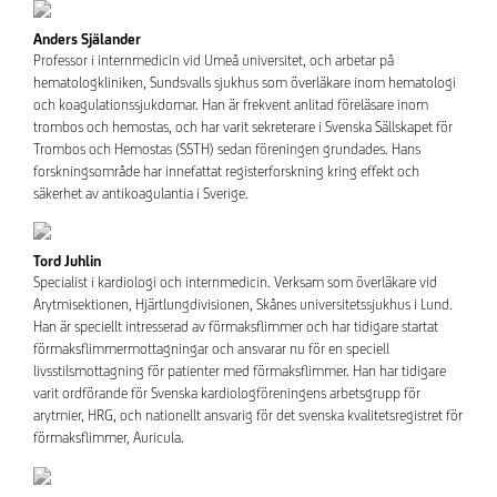
Anders Själander
Professor i internmedicin vid Umeå universitet, och arbetar på
hematologkliniken, Sundsvalls sjukhus som överläkare inom hematologi
och koagulationssjukdomar. Han är frekvent anlitad föreläsare inom
trombos och hemostas, och har varit sekreterare i Svenska Sällskapet för
Trombos och Hemostas (SSTH) sedan föreningen grundades. Hans
forskningsområde har innefattat registerforskning kring effekt och
säkerhet av antikoagulantia i Sverige.
Tord Juhlin
Specialist i kardiologi och internmedicin. Verksam som överläkare vid
Arytmisektionen, Hjärtlungdivisionen, Skånes universitetssjukhus i Lund.
Han är speciellt intresserad av förmaksflimmer och har tidigare startat
förmaksflimmermottagningar och ansvarar nu för en speciell
livsstilsmottagning för patienter med förmaksflimmer. Han har tidigare
varit ordförande för Svenska kardiologföreningens arbetsgrupp för
arytmier, HRG, och nationellt ansvarig för det svenska kvalitetsregistret för
förmaksflimmer, Auricula.