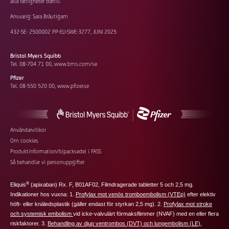
alla rättigheter därtill.
Ansvarig: Sara Bräutigam
432-SE- 2500002 PP-ELI-SWE-3277, JUNI 2025
Bristol Myers Squibb
Tel. 08-704 71 00,
www.bms.com/se
Pfizer
Tel. 08-550 520 00,
www.pfizer.se
Footer
Användarvillkor
Om cookies
additional
Produktinformation/bipacksedel i FASS
links
Så behandlar vi personuppgifter
®
Eliquis
(apixaban) Rx. F, B01AF02, Filmdragerade tabletter 5 och 2,5 mg.
Indikationer hos vuxna: 1.
Profylax mot venös tromboembolism (VTEp)
efter elektiv
höft‑ eller knäledsplastik (
gäller endast för styrkan 2,5 mg
). 2.
Profylax mot stroke
och systemisk embolism
vid icke-valvulärt förmaksflimmer (NVAF) med en eller flera
riskfaktorer. 3.
Behandling av djup ventrombos (DVT) och lungembolism (LE)
,