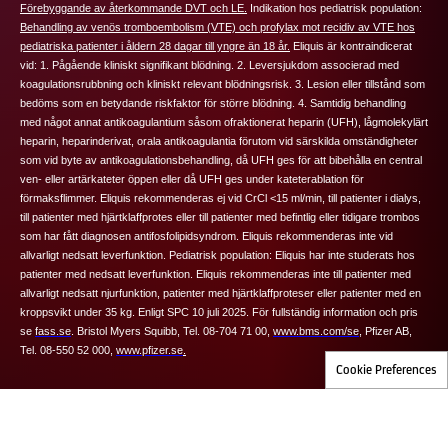
Förebyggande av återkommande DVT och LE.
Indikation hos pediatrisk population:
Behandling av venös tromboembolism (VTE) och profylax mot recidiv av VTE hos
pediatriska patienter i åldern 28 dagar till yngre än 18 år.
Eliquis
är kontraindicerat
vid: 1. Pågående kliniskt signifikant blödning. 2. Leversjukdom associerad med
koagulationsrubbning och kliniskt relevant blödningsrisk. 3. Lesion eller tillstånd som
bedöms som en betydande riskfaktor för större blödning. 4. Samtidig behandling
med något annat antikoagulantium såsom ofraktionerat heparin (UFH), lågmolekylärt
heparin, heparinderivat, orala antikoagulantia förutom vid särskilda omständigheter
som vid byte av antikoagulationsbehandling, då UFH ges för att bibehålla en central
ven- eller artärkateter öppen eller då UFH ges under kateterablation för
förmaksflimmer.
Eliquis
rekommenderas ej vid CrCl <15 ml/min, till patienter i dialys,
till patienter med hjärtklaffprotes eller till patienter med befintlig eller tidigare trombos
som har fått diagnosen antifosfolipidsyndrom.
Eliquis
rekommenderas inte vid
allvarligt nedsatt leverfunktion.
Pediatrisk population:
Eliquis har inte studerats hos
patienter med nedsatt leverfunktion.
Eliquis rekommenderas inte till patienter med
allvarligt nedsatt njurfunktion, patienter med hjärtklaffproteser eller patienter med en
kroppsvikt under 35 kg. Enligt SPC 10 juli 2025.
För fullständig information och pris
se
fass.se
.
Bristol Myers Squibb, Tel. 08-704 71 00,
www.bms.com/se
,
Pfizer AB,
Tel. 08-550 52 000,
www.pfizer.se
.
Cookie Preferences