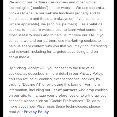
la in el
yers Squibbs eller Pf
We and/or our partners use cookies and other similar
Dosering
technologies (“cookies”) on our website. We use
essential
Så här går du tillväg
en
cookies to ensure our website functions properly and to
Inför kirurgi
keep it secure and these are always on. If you consent
ation:
(where applicable), we (and our partners), use
analytics
cookies to measure website use, to learn what content is
Laboratorieövervakning
Reklamation: om du behöve
most useful to users and to help us improve our site. If you
direkt på
www.pfizer.se/k
consent, we and our partners use
marketing
cookies to
Biverkningsrapportering:
Biverkningar
help us share content with you that you may find interesting
Myers Squibb på te
and relevant, including for targeted advertising and on
finner på
www.pfizer
social media.
Hur byter jag?
By clicking "Accept All", you consent to the use of all
Konvertering
cookies, as described in more detail in our Privacy Policy.
You can refuse all cookies, except essential cookies, by
clicking "Decline All" or by closing this banner. For more
information, including our
list of partners
who drop cookies
on our site, to manage your preferences or to withdraw your
consent, please click on “Cookie Preferences”. To learn
more about how Pfizer uses these technologies, please
Biverkningar
read our
Privacy Policy
.