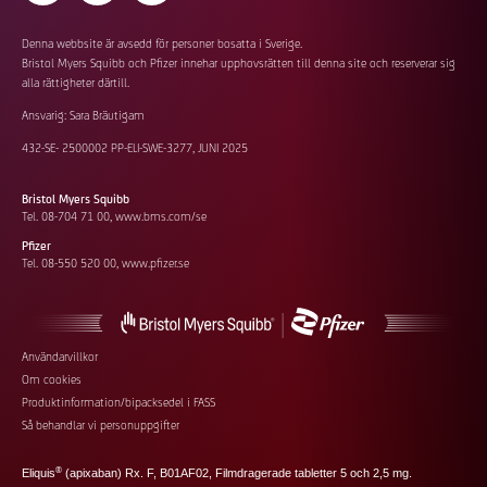
Denna webbsite är avsedd för personer bosatta i Sverige.
Bristol Myers Squibb och Pfizer innehar upphovsrätten till denna site och reserverar sig
alla rättigheter därtill.
Ansvarig: Sara Bräutigam
432-SE- 2500002 PP-ELI-SWE-3277, JUNI 2025
Bristol Myers Squibb
Tel. 08-704 71 00,
www.bms.com/se
Pfizer
Tel. 08-550 520 00,
www.pfizer.se
Footer
Användarvillkor
Om cookies
additional
Produktinformation/bipacksedel i FASS
links
Så behandlar vi personuppgifter
®
Eliquis
(apixaban) Rx. F, B01AF02, Filmdragerade tabletter 5 och 2,5 mg.