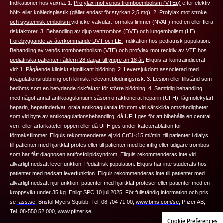
Indikationer hos vuxna: 1.
Profylax mot venös tromboembolism (VTEp)
efter elektiv
höft‑ eller knäledsplastik (
gäller endast för styrkan 2,5 mg
). 2.
Profylax mot stroke
och systemisk embolism
vid icke-valvulärt förmaksflimmer (NVAF) med en eller flera
riskfaktorer. 3.
Behandling av djup ventrombos (DVT) och lungembolism (LE)
,
Förebyggande av återkommande DVT och LE.
Indikation hos pediatrisk population:
Behandling av venös tromboembolism (VTE) och profylax mot recidiv av VTE hos
pediatriska patienter i åldern 28 dagar till yngre än 18 år.
Eliquis
är kontraindicerat
vid: 1. Pågående kliniskt signifikant blödning. 2. Leversjukdom associerad med
koagulationsrubbning och kliniskt relevant blödningsrisk. 3. Lesion eller tillstånd som
bedöms som en betydande riskfaktor för större blödning. 4. Samtidig behandling
med något annat antikoagulantium såsom ofraktionerat heparin (UFH), lågmolekylärt
heparin, heparinderivat, orala antikoagulantia förutom vid särskilda omständigheter
som vid byte av antikoagulationsbehandling, då UFH ges för att bibehålla en central
ven- eller artärkateter öppen eller då UFH ges under kateterablation för
förmaksflimmer.
Eliquis
rekommenderas ej vid CrCl <15 ml/min, till patienter i dialys,
till patienter med hjärtklaffprotes eller till patienter med befintlig eller tidigare trombos
som har fått diagnosen antifosfolipidsyndrom.
Eliquis
rekommenderas inte vid
allvarligt nedsatt leverfunktion.
Pediatrisk population:
Eliquis har inte studerats hos
patienter med nedsatt leverfunktion.
Eliquis rekommenderas inte till patienter med
allvarligt nedsatt njurfunktion, patienter med hjärtklaffproteser eller patienter med en
kroppsvikt under 35 kg. Enligt SPC 10 juli 2025.
För fullständig information och pris
se
fass.se
.
Bristol Myers Squibb, Tel. 08-704 71 00,
www.bms.com/se
,
Pfizer AB,
Tel. 08-550 52 000,
www.pfizer.se
.
Cookie Preferences