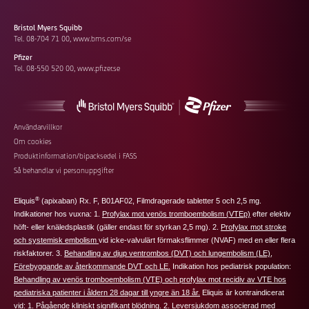
Bristol Myers Squibb
Tel. 08-704 71 00,
www.bms.com/se
Pfizer
Tel. 08-550 520 00,
www.pfizer.se
Footer
Användarvillkor
Om cookies
additional
Produktinformation/bipacksedel i FASS
links
Så behandlar vi personuppgifter
®
Eliquis
(apixaban) Rx. F, B01AF02, Filmdragerade tabletter 5 och 2,5 mg.
Indikationer hos vuxna: 1.
Profylax mot venös tromboembolism (VTEp)
efter elektiv
höft‑ eller knäledsplastik (
gäller endast för styrkan 2,5 mg
). 2.
Profylax mot stroke
och systemisk embolism
vid icke-valvulärt förmaksflimmer (NVAF) med en eller flera
riskfaktorer. 3.
Behandling av djup ventrombos (DVT) och lungembolism (LE)
,
Förebyggande av återkommande DVT och LE.
Indikation hos pediatrisk population:
Behandling av venös tromboembolism (VTE) och profylax mot recidiv av VTE hos
pediatriska patienter i åldern 28 dagar till yngre än 18 år.
Eliquis
är kontraindicerat
vid: 1. Pågående kliniskt signifikant blödning. 2. Leversjukdom associerad med