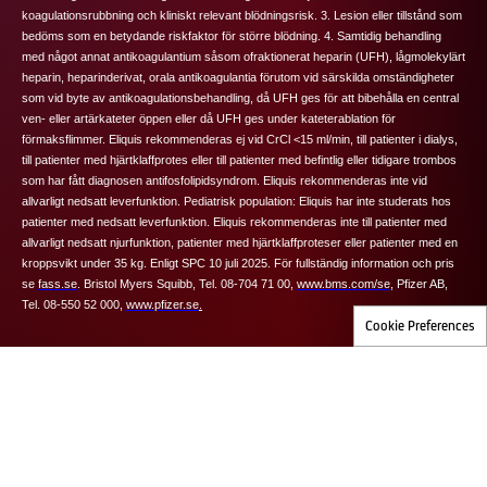
koagulationsrubbning och kliniskt relevant blödningsrisk. 3. Lesion eller tillstånd som
bedöms som en betydande riskfaktor för större blödning. 4. Samtidig behandling
med något annat antikoagulantium såsom ofraktionerat heparin (UFH), lågmolekylärt
heparin, heparinderivat, orala antikoagulantia förutom vid särskilda omständigheter
som vid byte av antikoagulationsbehandling, då UFH ges för att bibehålla en central
ven- eller artärkateter öppen eller då UFH ges under kateterablation för
förmaksflimmer.
Eliquis
rekommenderas ej vid CrCl <15 ml/min, till patienter i dialys,
till patienter med hjärtklaffprotes eller till patienter med befintlig eller tidigare trombos
som har fått diagnosen antifosfolipidsyndrom.
Eliquis
rekommenderas inte vid
allvarligt nedsatt leverfunktion.
Pediatrisk population:
Eliquis har inte studerats hos
patienter med nedsatt leverfunktion.
Eliquis rekommenderas inte till patienter med
allvarligt nedsatt njurfunktion, patienter med hjärtklaffproteser eller patienter med en
kroppsvikt under 35 kg. Enligt SPC 10 juli 2025.
För fullständig information och pris
se
fass.se
.
Bristol Myers Squibb, Tel. 08-704 71 00,
www.bms.com/se
,
Pfizer AB,
Tel. 08-550 52 000,
www.pfizer.se
.
Cookie Preferences