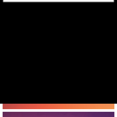
Kliniska råd vid behandling med Non-vitamin K-
beroende Orala AntiKoagulantia (NOAK) Eliquis®
(Apixaban), Lixiana® (Edoxaban), Pradaxa®
(Dabigatran), Xarelto® (Rivaroxaban) Publicerat
241022, bäst före 25102.
Riktlinjerna innehåller
följande kapitel: - Elektiv kirurgi, tid från sista
tablett till kirurgi - Återinsättning av
antikoagulantia efter kirurgi - Akut stor blödning
eller behov av akut kirurgi - Byte mellan orala
antikoagulantia - Låg/standardriskingrepp -
Högriskingrepp
Länk
Publicerad: 2025-10-10