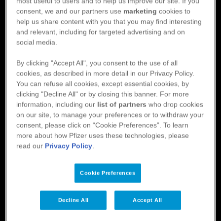
för blödningskomplikationer och förvärrar en
most useful to users and to help us improve our site. If you
consent, we and our partners use
marketing
cookies to
pågående blödning vid t.ex. ett kirurgiskt ingrepp
help us share content with you that you may find interesting
vilket bland annat kan kräva ett temporärt uppehåll
and relevant, including for targeted advertising and on
av behandlingen.
social media.
By clicking "Accept All", you consent to the use of all
cookies, as described in more detail in our Privacy Policy.
Länk
You can refuse all cookies, except essential cookies, by
Publicerad: 2023-10-11
clicking "Decline All" or by closing this banner. For more
information, including our
list of partners
who drop cookies
on our site, to manage your preferences or to withdraw your
consent, please click on “Cookie Preferences”. To learn
more about how Pfizer uses these technologies, please
read our
Privacy Policy
.
Venös tromboembolism (VTE) | Sverige
Svenska Sällskapet för Trombos och
Cookie Preferences
Hemostas (SSTH) Kliniska råd vid
behandling med Non-vitamin K-beroende
Orala Antikoagulantia (NOAK)
Decline All
Accept All
Svenska Sällskapet för Trombos och Hemostas.