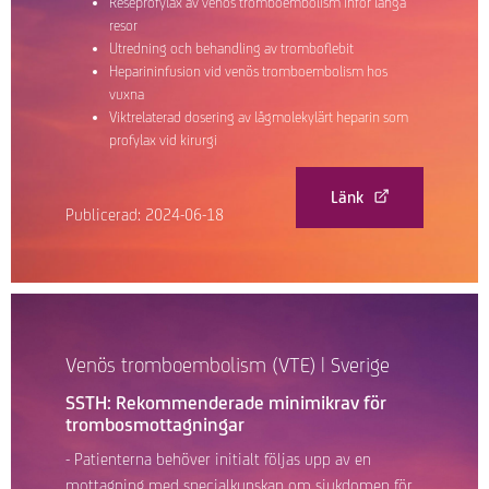
Reseprofylax av venös tromboembolism inför långa
resor
Utredning och behandling av tromboflebit
Heparininfusion vid venös tromboembolism hos
vuxna
Viktrelaterad dosering av lågmolekylärt heparin som
profylax vid kirurgi
Länk
Publicerad: 2024-06-18
Venös tromboembolism (VTE) | Sverige
SSTH: Rekommenderade minimikrav för
trombosmottagningar
- Patienterna behöver initialt följas upp av en
mottagning med specialkunskap om sjukdomen för