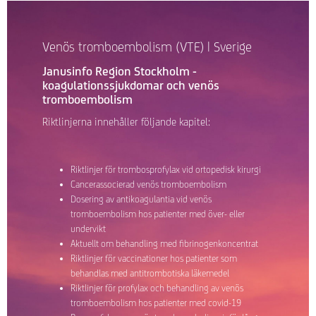
Venös tromboembolism (VTE) | Sverige
Janusinfo Region Stockholm -
koagulationssjukdomar och venös
tromboembolism
Riktlinjerna innehåller följande kapitel:
Riktlinjer för trombosprofylax vid ortopedisk kirurgi
Cancerassocierad venös tromboembolism
Dosering av antikoagulantia vid venös
tromboembolism hos patienter med över- eller
undervikt
Aktuellt om behandling med fibrinogen­koncentrat
Riktlinjer för vaccinationer hos patienter som
behandlas med antitrombotiska läkemedel
Riktlinjer för profylax och behandling av venös
tromboembolism hos patienter med covid-19