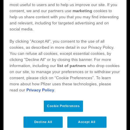
l
yers
most useful to users and to help us improve our site. If you
Publicerad: 2021-04-25
consent, we and our partners use
marketing
cookies to
Så
help us share content with you that you may find interesting
Länk
and relevant, including for targeted advertising and on
social media.
By clicking "Accept All", you consent to the use of all
Eliquis
cookies, as described in more detail in our Privacy Policy.
You can refuse all cookies, except essential cookies, by
Footer
Om Eliquis
Aktuellt
clicking "Decline All" or by closing this banner. For more
Material
Patientstöd
information, including our
list of partners
who drop cookies
Utbildning
on our site, to manage your preferences or to withdraw your
consent, please click on “Cookie Preferences”. To learn
Håll dig uppdaterad
more about how Pfizer uses these technologies, please
read our
Privacy Policy
.
Registrera dig för nyhetsbrevet för att hålla dig uppdaterad och få
information som du har nytta av i din vardag.
Cookie Preferences
Registrera dig
Decline All
Accept All