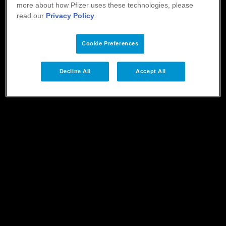
more about how Pfizer uses these technologies, please
read our
Privacy Policy
.
Cookie Preferences
Decline All
Accept All
Real World Data och registerrandomiserade studier
– möjligheter och lärdomar - Gorav Batra, MD PhD.
Docent, Specialistläkare Kardiologi
Gorav Batra, MD PhD. Docent, Specialistläkare Kardiologi, Akademiska
sjukhuset, Uppsala delade med sig under ESC 2023 av Real World Data
och registerrandomiserade studier – möjligheter och lärdomar, och kan vi
dela med oss av våra erfarenheter?
Fortbildning i
din inkorg?