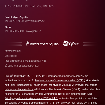
432-SE- 2500002 PP-ELI-SWE-3277, JUNI 2025
Bristol Myers Squibb
Tel. 08-704 71 00,
www.bms.com/se
Pfizer
Tel. 08-550 520 00,
www.pfizer.se
Footer
Användarvillkor
Om cookies
additional
Produktinformation/bipacksedel i FASS
links
Så behandlar vi personuppgifter
®
Eliquis
(apixaban) Rx. F, B01AF02, Filmdragerade tabletter 5 och 2,5 mg.
Indikationer hos vuxna: 1.
Profylax mot venös tromboembolism (VTEp)
efter elektiv
höft‑ eller knäledsplastik (
gäller endast för styrkan 2,5 mg
). 2.
Profylax mot stroke
och systemisk embolism
vid icke-valvulärt förmaksflimmer (NVAF) med en eller flera
riskfaktorer. 3.
Behandling av djup ventrombos (DVT) och lungembolism (LE)
,
Förebyggande av återkommande DVT och LE.
Indikation hos pediatrisk population:
Behandling av venös tromboembolism (VTE) och profylax mot recidiv av VTE hos