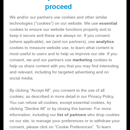
hjärtsvikt, utvidgat vänster förmak och paroxysmalt förmaksflimmer
la in eller
yers Squibbs eller Pfizers pr
proceed
hade lägre sannolikhet att återfå LVEF efter ablation i samband med
Så här går du tillväga för at
en r
förmaksflimmer enligt studien.
We and/or our partners use cookies and other similar
ation:
technologies (“cookies”) on our website. We use
essential
cookies to ensure our website functions properly and to
Läs sammanfattning
keep it secure and these are always on. If you consent
Reklamation: om du behöver reklamera 
direkt på
(where applicable), we (and our partners), use
analytics
www.pfizer.se/kontakt
.
cookies to measure website use, to learn what content is
Biverkningsrapportering: för att rappo
Beräknad lästid: ca. 1 min. Texten är på engelska.
most useful to users and to help us improve our site. If you
Myers Squibb på telefonnumme
consent, we and our partners use
marketing
cookies to
finner på
www.pfizer.se
.
help us share content with you that you may find interesting
and relevant, including for targeted advertising and on
Referens: Bergotini et al. International Journal of Cardiology. juli 2022 doi:
social media.
10.1016/j.ijcard.2022.04.040
By clicking "Accept All", you consent to the use of all
DATUMET ARTIKELN ÄR PUBLICERAD:
cookies, as described in more detail in our Privacy Policy.
You can refuse all cookies, except essential cookies, by
Publicerad 2023-10-17 - 13 minuter läsning
clicking "Decline All" or by closing this banner. For more
information, including our
list of partners
who drop cookies
on our site, to manage your preferences or to withdraw your
consent, please click on “Cookie Preferences”. To learn