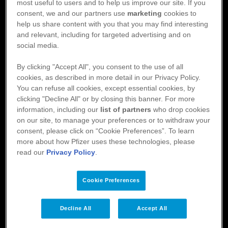
most useful to users and to help us improve our site. If you
ye
consent, we and our partners use
marketing
cookies to
help us share content with you that you may find interesting
and relevant, including for targeted advertising and on
Eliquis
social media.
Footer
Om Eliquis
Aktuellt
By clicking "Accept All", you consent to the use of all
Material
Patientstöd
cookies, as described in more detail in our Privacy Policy.
Utbildning
You can refuse all cookies, except essential cookies, by
clicking "Decline All" or by closing this banner. For more
Håll dig uppdaterad
information, including our
list of partners
who drop cookies
on our site, to manage your preferences or to withdraw your
Registrera dig för nyhetsbrevet för att hålla dig uppdaterad och få
consent, please click on “Cookie Preferences”. To learn
information som du har nytta av i din vardag.
more about how Pfizer uses these technologies, please
read our
Privacy Policy
.
Registrera dig
Cookie Preferences
Decline All
Accept All
Dela sidan