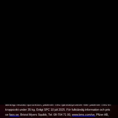
®
Eliquis
(apixaban) Rx. F, B01AF02, Filmdragerade tabletter 5 och 2,5 mg.
Indikationer hos vuxna: 1.
Profylax mot venös tromboembolism (VTEp)
efter elektiv
höft‑ eller knäledsplastik (
gäller endast för styrkan 2,5 mg
). 2.
Profylax mot stroke
och systemisk embolism
vid icke-valvulärt förmaksflimmer (NVAF) med en eller flera
riskfaktorer. 3.
Behandling av djup ventrombos (DVT) och lungembolism (LE)
,
Förebyggande av återkommande DVT och LE.
Indikation hos pediatrisk population:
Behandling av venös tromboembolism (VTE) och profylax mot recidiv av VTE hos
pediatriska patienter i åldern 28 dagar till yngre än 18 år.
Eliquis
är kontraindicerat
vid: 1. Pågående kliniskt signifikant blödning. 2. Leversjukdom associerad med
koagulationsrubbning och kliniskt relevant blödningsrisk. 3. Lesion eller tillstånd som
bedöms som en betydande riskfaktor för större blödning. 4. Samtidig behandling
med något annat antikoagulantium såsom ofraktionerat heparin (UFH), lågmolekylärt
heparin, heparinderivat, orala antikoagulantia förutom vid särskilda omständigheter
som vid byte av antikoagulationsbehandling, då UFH ges för att bibehålla en central
ven- eller artärkateter öppen eller då UFH ges under kateterablation för
förmaksflimmer.
Eliquis
rekommenderas ej vid CrCl <15 ml/min, till patienter i dialys,
till patienter med hjärtklaffprotes eller till patienter med befintlig eller tidigare trombos
som har fått diagnosen antifosfolipidsyndrom.
Eliquis
rekommenderas inte vid
allvarligt nedsatt leverfunktion.
Pediatrisk population:
Eliquis har inte studerats hos
patienter med nedsatt leverfunktion.
Eliquis rekommenderas inte till patienter med
allvarligt nedsatt njurfunktion, patienter med hjärtklaffproteser eller patienter med en
kroppsvikt under 35 kg. Enligt SPC 10 juli 2025.
För fullständig information och pris
se
fass.se
.
Bristol Myers Squibb, Tel. 08-704 71 00,
www.bms.com/se
,
Pfizer AB,