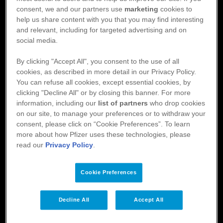
y
consent, we and our partners use
marketing
cookies to
Eliquis
help us share content with you that you may find interesting
Footer
Om Eliquis
Aktuellt
and relevant, including for targeted advertising and on
social media.
Material
Patientstöd
Utbildning
By clicking "Accept All", you consent to the use of all
cookies, as described in more detail in our Privacy Policy.
Håll dig uppdaterad
You can refuse all cookies, except essential cookies, by
clicking "Decline All" or by closing this banner. For more
Registrera dig för nyhetsbrevet för att hålla dig uppdaterad och få
information, including our
list of partners
who drop cookies
information som du har nytta av i din vardag.
on our site, to manage your preferences or to withdraw your
consent, please click on “Cookie Preferences”. To learn
more about how Pfizer uses these technologies, please
read our
Privacy Policy
.
Registrera dig
Cookie Preferences
Dela sidan
Decline All
Accept All