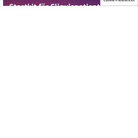
Startkit för Eliquispatienter
Halsband och information till dina patienter som ordinerats
Eliquis.
Beställ material
Praktiska råd
Information som kan underlätta behandling av era
Eliquispatienter.