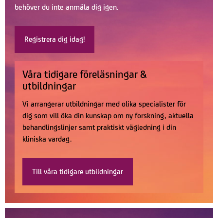
behöver du inte anmäla dig igen.
Registrera dig idag!
Våra tidigare föreläsningar &
utbildningar
Vi arrangerar utbildningar med olika specialister för
dig som vill öka din kunskap om ny forskning, aktuella
behandlingslinjer samt praktiskt vägledning i din
kliniska vardag.
Till våra tidigare utbildningar