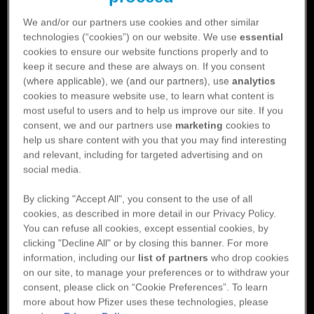
We and/or our partners use cookies and other similar
technologies (“cookies”) on our website. We use
essential
cookies to ensure our website functions properly and to
keep it secure and these are always on. If you consent
(where applicable), we (and our partners), use
analytics
- Intervjun med Annica Ravn Fischer, docent, överläkare kardiologi, Sahlgrenska
cookies to measure website use, to learn what content is
universitetssjukhuset
most useful to users and to help us improve our site. If you
consent, we and our partners use
marketing
cookies to
help us share content with you that you may find interesting
and relevant, including for targeted advertising and on
social media.
By clicking "Accept All", you consent to the use of all
cookies, as described in more detail in our Privacy Policy.
You can refuse all cookies, except essential cookies, by
clicking "Decline All" or by closing this banner. For more
information, including our
list of partners
who drop cookies
on our site, to manage your preferences or to withdraw your
consent, please click on “Cookie Preferences”. To learn
more about how Pfizer uses these technologies, please