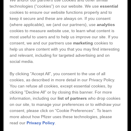
We and/or our partners use cookies and other similar
Stroke till följd av förmaksflimmer går att förebygga. Det första
la in el
yers Squibbs eller P
technologies (“cookies”) on our website. We use
essential
steget är det viktigaste, att upptäcka flimret i hjärtat. I dag lever
cookies to ensure our website functions properly and to
uppskattningsvis 526 000 personer i Sverige med förmaksflimmer.
Så här går du tillv
en
keep it secure and these are always on. If you consent
Av dem har runt 399 000 fått sin diagnos medan uppskattningsvis
ation:
(where applicable), we (and our partners), use
analytics
127 000 fall fortfarande är oupptäckta.
cookies to measure website use, to learn what content is
Reklamation: om du behö
most useful to users and to help us improve our site. If you
Förmaksflimmer är en sjukdom där nya behandlingar och bättre
direkt på
www.pfizer.se
consent, we and our partners use
marketing
cookies to
vård räddat många och gett många människor ett bättre liv. Men för
help us share content with you that you may find interesting
att minska antalet stroke krävs det att fler fall av förmaksflimmer
Biverkningsrapporterin
and relevant, including for targeted advertising and on
Myers Squibb på 
upptäcks i tid.
finner på
social media.
www.pfiz
Nya studier har visat att screening av förmaksflimmer både leder till
By clicking "Accept All", you consent to the use of all
färre komplikationer och är en kostnadsbesparande insats för
cookies, as described in more detail in our Privacy Policy.
samhället. Med anledning av nya resultat bör beslutsfattare på
You can refuse all cookies, except essential cookies, by
nationell nivå ta ställning till att införa ett screeningprogram för
clicking "Decline All" or by closing this banner. For more
förmaksflimmer i Sverige. Men det finns också mycket regioner kan
information, including our
list of partners
who drop cookies
göra för att minska mörkertalet. Alla regioner har ett grundläggande
on our site, to manage your preferences or to withdraw your
ansvar att ge vården rätt förutsättningar att upptäcka fler fall.
consent, please click on “Cookie Preferences”. To learn
more about how Pfizer uses these technologies, please
Personer som besöker vården med symtom av
read our
Privacy Policy
.
förmaksflimmer bör i alla regioner få tillgång till smidig och
portabel EKG-utrustning för undersökning av hjärtat under