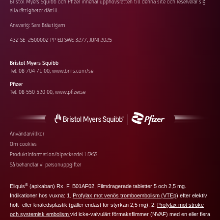
Bristol Myers Squibb och Pfizer innehar upphovsrätten till denna site och reserverar sig
alla rättigheter därtill.
Ansvarig: Sara Bräutigam
432-SE- 2500002 PP-ELI-SWE-3277, JUNI 2025
Bristol Myers Squibb
Tel. 08-704 71 00,
www.bms.com/se
Pfizer
Tel. 08-550 520 00,
www.pfizer.se
Footer
Användarvillkor
Om cookies
additional
Produktinformation/bipacksedel i FASS
links
Så behandlar vi personuppgifter
®
Eliquis
(apixaban) Rx. F, B01AF02, Filmdragerade tabletter 5 och 2,5 mg.
Indikationer hos vuxna: 1.
Profylax mot venös tromboembolism (VTEp)
efter elektiv
höft‑ eller knäledsplastik (
gäller endast för styrkan 2,5 mg
). 2.
Profylax mot stroke
och systemisk embolism
vid icke-valvulärt förmaksflimmer (NVAF) med en eller flera