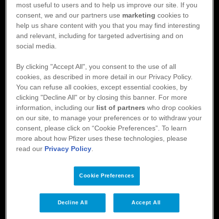
l
yer
most useful to users and to help us improve our site. If you
Länk
consent, we and our partners use
marketing
cookies to
S
help us share content with you that you may find interesting
and relevant, including for targeted advertising and on
social media.
Eliquis
By clicking "Accept All", you consent to the use of all
Footer
Om Eliquis
Aktuellt
cookies, as described in more detail in our Privacy Policy.
Material
Patientstöd
You can refuse all cookies, except essential cookies, by
clicking "Decline All" or by closing this banner. For more
Utbildning
information, including our
list of partners
who drop cookies
on our site, to manage your preferences or to withdraw your
Håll dig uppdaterad
consent, please click on “Cookie Preferences”. To learn
more about how Pfizer uses these technologies, please
Registrera dig för nyhetsbrevet för att hålla dig uppdaterad och få
read our
Privacy Policy
.
information som du har nytta av i din vardag.
Cookie Preferences
Registrera dig
Decline All
Accept All