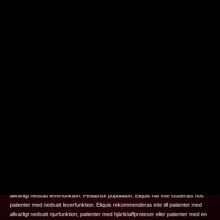
links
Så behandlar vi personuppgifter
®
Eliquis
(apixaban) Rx. F, B01AF02, Filmdragerade tabletter 5 och 2,5 mg.
Indikationer hos vuxna: 1.
Profylax mot venös tromboembolism (VTEp)
efter elektiv
höft‑ eller knäledsplastik (
gäller endast för styrkan 2,5 mg
). 2.
Profylax mot stroke
och systemisk embolism
vid icke-valvulärt förmaksflimmer (NVAF) med en eller flera
riskfaktorer. 3.
Behandling av djup ventrombos (DVT) och lungembolism (LE)
,
Förebyggande av återkommande DVT och LE.
Indikation hos pediatrisk population:
Behandling av venös tromboembolism (VTE) och profylax mot recidiv av VTE hos
pediatriska patienter i åldern 28 dagar till yngre än 18 år.
Eliquis
är kontraindicerat
vid: 1. Pågående kliniskt signifikant blödning. 2. Leversjukdom associerad med
koagulationsrubbning och kliniskt relevant blödningsrisk. 3. Lesion eller tillstånd som
bedöms som en betydande riskfaktor för större blödning. 4. Samtidig behandling
med något annat antikoagulantium såsom ofraktionerat heparin (UFH), lågmolekylärt
heparin, heparinderivat, orala antikoagulantia förutom vid särskilda omständigheter
som vid byte av antikoagulationsbehandling, då UFH ges för att bibehålla en central
ven- eller artärkateter öppen eller då UFH ges under kateterablation för
förmaksflimmer.
Eliquis
rekommenderas ej vid CrCl <15 ml/min, till patienter i dialys,
till patienter med hjärtklaffprotes eller till patienter med befintlig eller tidigare trombos
som har fått diagnosen antifosfolipidsyndrom.
Eliquis
rekommenderas inte vid
allvarligt nedsatt leverfunktion.
Pediatrisk population:
Eliquis har inte studerats hos
patienter med nedsatt leverfunktion.
Eliquis rekommenderas inte till patienter med
allvarligt nedsatt njurfunktion, patienter med hjärtklaffproteser eller patienter med en