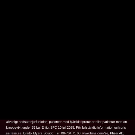
®
Eliquis
(apixaban) Rx. F, B01AF02, Filmdragerade tabletter 5 och 2,5 mg.
Indikationer hos vuxna: 1.
Profylax mot venös tromboembolism (VTEp)
efter elektiv
höft‑ eller knäledsplastik (
gäller endast för styrkan 2,5 mg
). 2.
Profylax mot stroke
och systemisk embolism
vid icke-valvulärt förmaksflimmer (NVAF) med en eller flera
riskfaktorer. 3.
Behandling av djup ventrombos (DVT) och lungembolism (LE)
,
Förebyggande av återkommande DVT och LE.
Indikation hos pediatrisk population:
Behandling av venös tromboembolism (VTE) och profylax mot recidiv av VTE hos
pediatriska patienter i åldern 28 dagar till yngre än 18 år.
Eliquis
är kontraindicerat
vid: 1. Pågående kliniskt signifikant blödning. 2. Leversjukdom associerad med
koagulationsrubbning och kliniskt relevant blödningsrisk. 3. Lesion eller tillstånd som
bedöms som en betydande riskfaktor för större blödning. 4. Samtidig behandling
med något annat antikoagulantium såsom ofraktionerat heparin (UFH), lågmolekylärt
heparin, heparinderivat, orala antikoagulantia förutom vid särskilda omständigheter
som vid byte av antikoagulationsbehandling, då UFH ges för att bibehålla en central
ven- eller artärkateter öppen eller då UFH ges under kateterablation för
förmaksflimmer.
Eliquis
rekommenderas ej vid CrCl <15 ml/min, till patienter i dialys,
till patienter med hjärtklaffprotes eller till patienter med befintlig eller tidigare trombos
som har fått diagnosen antifosfolipidsyndrom.
Eliquis
rekommenderas inte vid
allvarligt nedsatt leverfunktion.
Pediatrisk population:
Eliquis har inte studerats hos
patienter med nedsatt leverfunktion.
Eliquis rekommenderas inte till patienter med
allvarligt nedsatt njurfunktion, patienter med hjärtklaffproteser eller patienter med en
kroppsvikt under 35 kg. Enligt SPC 10 juli 2025.
För fullständig information och pris
se
fass.se
.
Bristol Myers Squibb, Tel. 08-704 71 00,
www.bms.com/se
,
Pfizer AB,