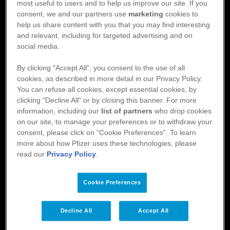
most useful to users and to help us improve our site. If you
l
ye
consent, we and our partners use
marketing
cookies to
help us share content with you that you may find interesting
and relevant, including for targeted advertising and on
Eliquis
social media.
Footer
Om Eliquis
Aktuellt
By clicking "Accept All", you consent to the use of all
Material
Patientstöd
cookies, as described in more detail in our Privacy Policy.
Utbildning
You can refuse all cookies, except essential cookies, by
clicking "Decline All" or by closing this banner. For more
Håll dig uppdaterad
information, including our
list of partners
who drop cookies
on our site, to manage your preferences or to withdraw your
Registrera dig för nyhetsbrevet för att hålla dig uppdaterad och få
consent, please click on “Cookie Preferences”. To learn
more about how Pfizer uses these technologies, please
information som du har nytta av i din vardag.
read our
Privacy Policy
.
Registrera dig
Cookie Preferences
Decline All
Accept All
Dela sidan