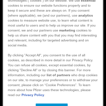
Studien använde data från flera danska nationella register och
technologies (“cookies”) on our website. We use
essential
la in e
yers Squibbs elle
cookies to ensure our website functions properly and to
laboratoriedatabaser för att inkludera patienter med förmaksflimmer
keep it secure and these are always on. If you consent
som påbörjade behandling med OAK och hade tillgängliga
Så här går du ti
en
(where applicable), we (and our partners), use
analytics
kreatininvärden. Patienterna följdes under två år för att utvärdera
ation
cookies to measure website use, to learn what content is
förekomsten av stroke/tromboembolism och större blödningar.
most useful to users and to help us improve our site. If you
Bland de inkluderade patienterna hade 13.7% en uppskattad
Reklamation: om du 
consent, we and our partners use
marketing
cookies to
glomerulär filtrationshastighet (eGFR) på 30–49 mL/min/1.73 m²
direkt på
www.pfize
help us share content with you that you may find interesting
och 2.2% hade en eGFR under 30 mL/min/1.73 m². Patienter med
and relevant, including for targeted advertising and on
Biverkningsrappor
nedsatt njurfunktion hade en lägre nivå av hemoglobin, högre ålder,
Myers Squibb
social media.
och var mer benägna att få reducerad dos av DOAK.
finner på
www.
Metodologi: Studien använde data från flera danska nationella
By clicking "Accept All", you consent to the use of all
cookies, as described in more detail in our Privacy Policy.
register och laboratoriedatabaser för att inkludera patienter med
You can refuse all cookies, except essential cookies, by
förmaksflimmer som påbörjade behandling med OAK och hade
clicking "Decline All" or by closing this banner. For more
tillgängliga kreatininvärden. Patienterna följdes under två år för att
information, including our
list of partners
who drop cookies
utvärdera förekomsten av stroke/tromboembolism och större
on our site, to manage your preferences or to withdraw your
blödningar
consent, please click on “Cookie Preferences”. To learn
more about how Pfizer uses these technologies, please
read our
Privacy Policy
.
Till studien
Ladda ned pdf