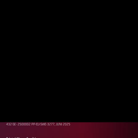
Håll dig uppdaterad
Registrera dig för nyhetsbrevet för att hålla dig uppdaterad och få
information som du har nytta av i din vardag.
Registrera dig
Dela sidan
Denna webbsite är avsedd för personer bosatta i Sverige.
Bristol Myers Squibb och Pfizer innehar upphovsrätten till denna site och reserverar sig
alla rättigheter därtill.
Ansvarig: Sara Bräutigam
432-SE- 2500002 PP-ELI-SWE-3277, JUNI 2025