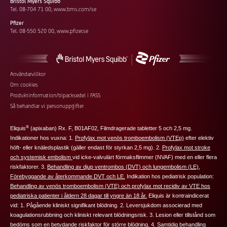
Bristol Myers Squibb
Tel. 08-704 71 00,
www.bms.com/se
Pfizer
Tel. 08-550 520 00,
www.pfizer.se
Footer
Användarvillkor
Om cookies
additional
Produktinformation/bipacksedel i FASS
links
Så behandlar vi personuppgifter
®
Eliquis
(apixaban) Rx. F, B01AF02, Filmdragerade tabletter 5 och 2,5 mg.
Indikationer hos vuxna: 1.
Profylax mot venös tromboembolism (VTEp)
efter elektiv
höft‑ eller knäledsplastik (
gäller endast för styrkan 2,5 mg
). 2.
Profylax mot stroke
och systemisk embolism
vid icke-valvulärt förmaksflimmer (NVAF) med en eller flera
riskfaktorer. 3.
Behandling av djup ventrombos (DVT) och lungembolism (LE)
,
Förebyggande av återkommande DVT och LE.
Indikation hos pediatrisk population:
Behandling av venös tromboembolism (VTE) och profylax mot recidiv av VTE hos
pediatriska patienter i åldern 28 dagar till yngre än 18 år.
Eliquis
är kontraindicerat
vid: 1. Pågående kliniskt signifikant blödning. 2. Leversjukdom associerad med
koagulationsrubbning och kliniskt relevant blödningsrisk. 3. Lesion eller tillstånd som
bedöms som en betydande riskfaktor för större blödning. 4. Samtidig behandling